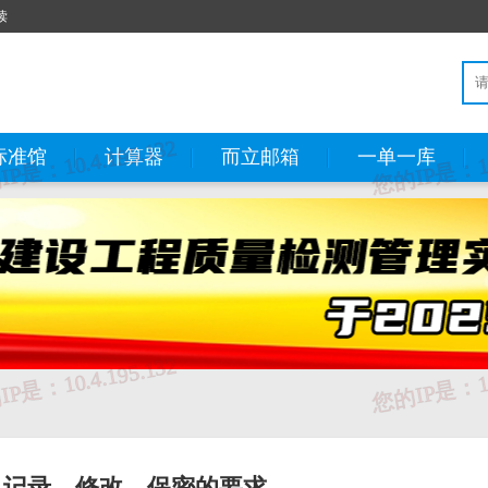
读
标准馆
计算器
而立邮箱
一单一库
、记录、修改、保密的要求