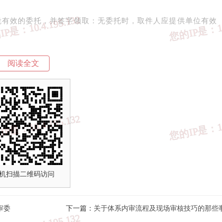
凭有效的委托，并签字领取：无委托时，取件人应提供单位有效
阅读全文
，邮寄前跟委托人电话确认方可邮寄。
告发放经办人应详细询间并记录委托人的姓名、电子信箱、收件
容。
2
报告记录
机扫描二维码访问
，主要包含以下内容：
审委
下一篇：
关于体系内审流程及现场审核技巧的那些