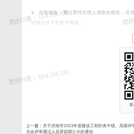
4、自取报告，通过委托代理人领取的报告，应
证明文件方可签字领取。
5、邮寄报告，邮寄地址为委托合同的所留地址
6、如委托人提出通过电子邮件发送报告，则报
人姓名，还应认真仔细核对委托合同中的记录内
手
报告发放经办人应如实填写发放报告的有关信息
上一篇：
关于济南市2023年度建设工程职务中级、高级评
发放报告的编号；
员会评审通过人员异议期公示的通知