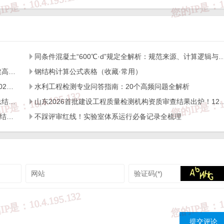
同条件混凝土“600℃·d”规定全解析：规范来源、计
关于组织开展2026年度公路水运工程质量检测机构及在建高速公路项目工地试验室比对试验的通知
钢结构计算公式表格（收藏·常用）
山东省市场监督管理局 山东省国防动员办公室关于公布2025年度综合类检验检测机构监督抽查结果的通知
水利工程检测专业问答指南：20个高频问题全解析
山东2025年度三十一批的工程质量检测机构资质审查汇总结果出炉！400+机构通关，行业格局迎新变化
山东2026首批建设工程质量检测机构资质审查结果出炉！12
一次讲清！建筑材料及构配件、主体结构及装饰装修、钢结构、地基基础专项最常问的若干个问题
不踩评审红线！实验室体系运行必备记录全梳理
3
报告修改