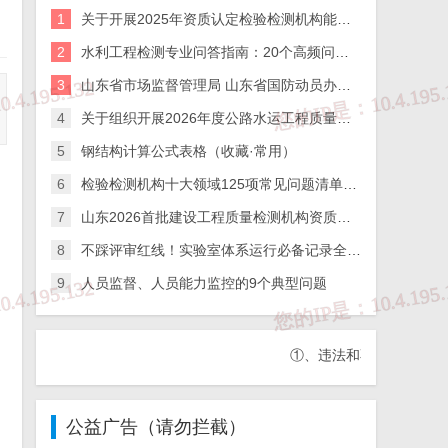
1
关于开展2025年资质认定检验检测机构能力验证工作的通知
2
水利工程检测专业问答指南：20个高频问题全解析
3
山东省市场监督管理局 山东省国防动员办公室关于公布2025年度综合类检验检测机构监督抽查结果的通知
4
关于组织开展2026年度公路水运工程质量检测机构及在建高速公路项目工地试验室比对试验的通知
5
钢结构计算公式表格（收藏·常用）
6
检验检测机构十大领域125项常见问题清单，务必逐条自查！
7
山东2026首批建设工程质量检测机构资质审查结果出炉！12家企业命运分化，行业洗牌信号明显
8
不踩评审红线！实验室体系运行必备记录全梳理
9
人员监督、人员能力监控的9个典型问题
①、违法和不良信息举报热线：1
公益广告（请勿拦截）