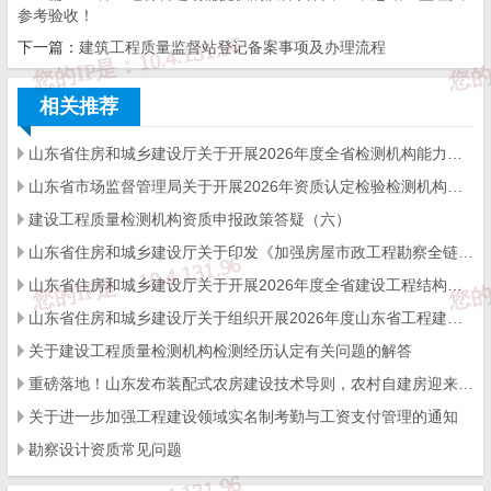
参考验收！
附件：
济南市房屋建筑和燃气热力工程招标人主体责任清单
下一篇：
建筑工程质量监督站登记备案事项及办理流程
相关推荐
济南市住房和城乡建设局
山东省住房和城乡建设厅关于开展2026年度全省检测机构能力验证工作的通知
2024年9月27日
山东省市场监督管理局关于开展2026年资质认定检验检测机构能力验证工作的通知
建设工程质量检测机构资质申报政策答疑（六）
来源：
济南市住建局
山东省住房和城乡建设厅关于印发《加强房屋市政工程勘察全链条管理实施方案》的通知
山东省住房和城乡建设厅关于开展2026年度全省建设工程结构质量评价工作的通知
山东省住房和城乡建设厅关于组织开展2026年度山东省工程建设泰山杯奖申报工作的通知
免 责 告 知
关于建设工程质量检测机构检测经历认定有关问题的解答
重磅落地！山东发布装配式农房建设技术导则，农村自建房迎来标准化新时代
一、本站发布的内容（包括原创及转载自互联网的文字，图
关于进一步加强工程建设领域实名制考勤与工资支付管理的通知
片等资料）版权归作者所有，本站仅供大家学习与参考，请
勿使用于商业用途。如需作商业用途，请与原作者联系。如
勘察设计资质常见问题
未经作者同意，用作商业用途或匿名转载，产生的一切后果
将由您自己承担!作者有权利追究侵权者法律责任；

二、著作权人发现本站有侵害其合法权益的内容或作品，请