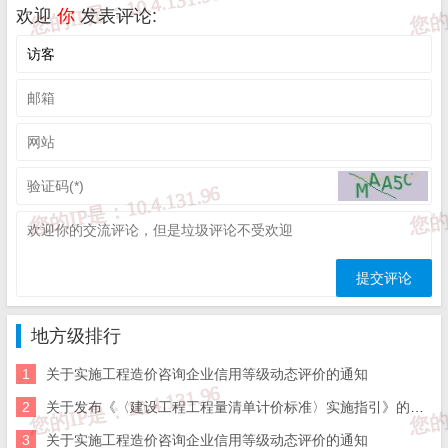
及时联系我们给出内容所在的网址，并提供相关证明资料，
欢迎
你
发表评论:
在收到相关投诉后，我们会第一时间给予处理；

三、本站发布的软件仅提供给大家学习测试，请诸位用户使
用正版软件，不得商用；

四、本站的文字及图片资料允许您复制、转载和传播，转载
时请您务必先跟我们联系并注明来源；

五、免责声明方:而立居（2li.xyz）、济南工程（微信公众
号jngc2018）;

六、联系方式：☎
19228663320
或者发邮件至
c@2li.xyz
七、补充：
而立声明
、
服务协议
、
隐私政策
、
侵删联系
。
地方级排行
1
关于实施工程造价咨询企业信用等级动态评价的通知
2
关于发布《〈建设工程工程量清单计价标准〉实施指引》的通知
3
关于实施工程造价咨询企业信用等级动态评价的通知