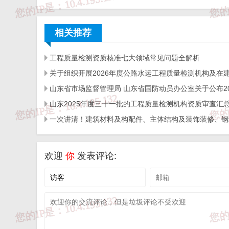
适用时，机构或其所在法人组织（包括出资方）
保证其独立运作，并识别、消除与其他部门或岗位
相关推荐
[对应《评审准则》条款2.8.3]
5 保密承诺和措施
工程质量检测资质核准七大领域常见问题全解析
保密制度，包括但不限于：对在检验检测活动中
（从业人员承诺见2.9.1）
[对应《评审准则》条款2.8.4]
第2部分 人员管理
6 人员配置相关资料
检验检测人员一览表（花名册），应能在人员教
欢迎
你
发表评论:
其从事检验检测活动相适应。领域或行业有特殊要
岗位职责和任职要求，对技术人员和管理人员的
监督等作出文件化的规定。
人员变更记录，涉及法定代表人、最高管理者、
批表。
[对应《评审准则》条款2.9]