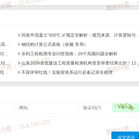
还从事检验检测以外的活动的，机构应有文件化的措施或制度
可能存在影响其判断的独立性和诚实性的风险。
同条件混凝土“600℃·d”规定全解析：规范来源、计
所知悉的国家秘密、商业秘密（含个人隐私）保密的承诺。
关于组织开展2026年度公路水运工程质量检测机构及在建高速公路项目工地试验室比对试验的通知
钢结构计算公式表格（收藏·常用）
山东省市场监督管理局 山东省国防动员办公室关于公布2025年度综合类检验检测机构监督抽查结果的通知
水利工程检测专业问答指南：20个高频问题全解析
山东2025年度三十一批的工程质量检测机构资质审查汇总结果出炉！400+机构通关，行业格局迎新变化
山东2026首批建设工程质量检测机构资质审查结果出炉！12
一次讲清！建筑材料及构配件、主体结构及装饰装修、钢结构、地基基础专项最常问的若干个问题
不踩评审红线！实验室体系运行必备记录全梳理
育背景、资格、工作经历、岗位设置、人员数量等方面体现与
求的，还应体现其高级职称、中级职称或同等能力人员的比例。
岗位职责、任职要求、授权条件、能力确认、能力保持和人员
技术负责人、授权签字人变更的，还应提供相关人员变更的审