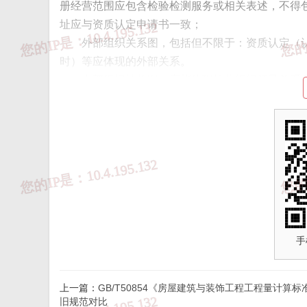
册经营范围应包含检验检测服务或相关表述，不得
址应与资质认定申请书一致；
外部组织关系图，包括但不限于：资质认定（认
时）等应体现的外部关系。
内部组织结构图，应能体现机构组织领导关系,并
管理、技术管理、质量管理之间的相互关系。
如机构设立后或上一个资质认定周期年内涉及工
[对应《评审准则》条款2.8]
2 最高管理者任命授权文件
如机构法定代表人不担任机构最高管理者的（包
权文件，明确了其权利和义务，并应有法定代表人
[对应《评审准则》条款2.8.1]
3 公正性声明或服务承诺
手
机构应对遵守法定要求、独立公正从业、履行社
《评审准则》的要求，并正确的公开方式，便于非
[对应《评审准则》条款2.8.2]
上一篇：
GB/T50854《房屋建筑与装饰工程工程量计算标
4 防止利益冲突的措施和承诺
旧规范对比