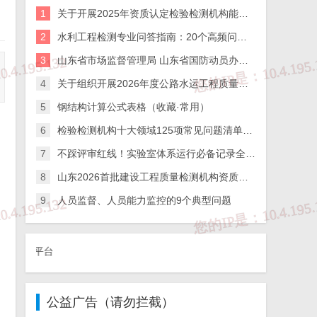
1
关于开展2025年资质认定检验检测机构能力验证工作的通知
2
水利工程检测专业问答指南：20个高频问题全解析
3
山东省市场监督管理局 山东省国防动员办公室关于公布2025年度综合类检验检测机构监督抽查结果的通知
4
关于组织开展2026年度公路水运工程质量检测机构及在建高速公路项目工地试验室比对试验的通知
5
钢结构计算公式表格（收藏·常用）
6
检验检测机构十大领域125项常见问题清单，务必逐条自查！
7
不踩评审红线！实验室体系运行必备记录全梳理
8
山东2026首批建设工程质量检测机构资质审查结果出炉！12家企业命运分化，行业洗牌信号明显
9
人员监督、人员能力监控的9个典型问题
①、违法和不良信
公益广告（请勿拦截）