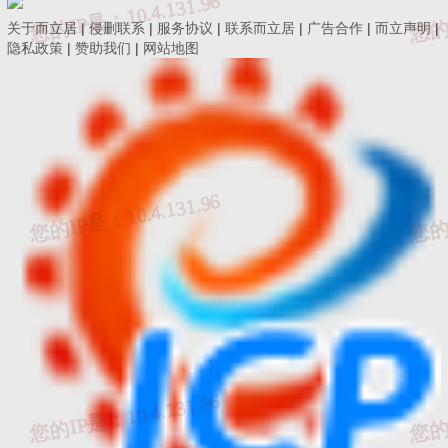
38、危险化学品室无通风排气设施。
关于而立居
|
侵删联系
|
服务协议
|
联系而立居
|
广告合作
|
而立声明
|
39、未按照危险化学品进行管理。
隐私政策
|
赞助我们
|
网站地图
十一、监督与变更问题
40、监督计划编制内容不准确。
41、管理评审缺少输出信息。
42、检验检测标准方法、人员、场地等信息发生变化未及时办
理变更。
十二、其他问题