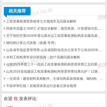
6、人员授权、教育、监督等记录缺失。
相关推荐
7、未声明不在两个以上检验检测机构从业。
工程质量检测资质核准七大领域常见问题全解析
同条件混凝土“600℃·d”规定全解析：规范来源、计算逻辑与实操要点
三、仪器设备及设施问题
关于组织开展2026年度公路水运工程质量检测机构及在建高速公路项目工地试验室比对试验的通知
钢结构计算公式表格（收藏·常用）
8、仪器设备及设施管理不规范，记录信息不全。
山东省市场监督管理局 山东省国防动员办公室关于公布2025年度综合类检验检测机构监督抽查结果的通知
9、设备设施和检测场所环境不满足要求。
水利工程检测专业问答指南：20个高频问题全解析
10、检测仪器不符合溯源要求，状态标识管理不规范。
山东2025年度三十一批的工程质量检测机构资质审查汇总结果出炉！400+机构通关，行业格局迎新变化
11、校准证书结果确认流于形式，校准范围未能覆盖检测结
山东2026首批建设工程质量检测机构资质审查结果出炉！12家企业命运分化，行业洗牌信号明显
一次讲清！建筑材料及构配件、主体结构及装饰装修、钢结构、地基基础专项最常问的若干个问题
果。
不踩评审红线！实验室体系运行必备记录全梳理
12、未按“一机一档”管理检测仪器。
13、仪器设备使用不规范，存放不正确，维修保养不及时。
欢迎
你
发表评论: