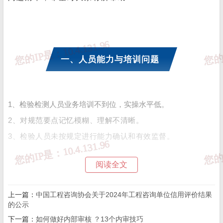
一、人员能力与培训问题
1、检验检测人员业务培训不到位，实操水平低。
2、对规范要点记忆模糊、理解不清晰。
3、检验人员未按规定进行能力确认和有效监督。
阅读全文
二、人员管理与监督问题
上一篇：
中国工程咨询协会关于2024年工程咨询单位信用评价结果
的公示
4、关键岗位人员变化后未及时重新指定。
下一篇：
如何做好内部审核 ？13个内审技巧
5、授权签字人责任意识淡薄，审核报告不仔细。