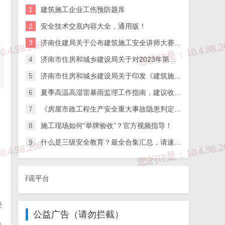
1
建筑施工企业工伤预防题库
2
安全技术交底内容大全，通用版！
3
济南住建局关于公布建筑施工安全讲师大赛讲课视频和PPT的通知
4
济南市住房和城乡建设局关于对2023年第二批建筑施工企业安全生产管理人员新取证考试合格人员名单进行公示的通知
5
济南市住房和城乡建设局关于印发《建筑施工高处作业安全带系挂点图集》的通知
6
夏季高温高湿雷暴雨监理工作指南，建议收藏！
7
《房屋市政工程生产安全重大事故隐患判定标准宣传画册》2022版（PDF可下载）
8
施工现场如何“举牌验收”？官方视频指导！
9
什么是三级安全教育？最全合集汇总，请速速收藏。
合辟谣平台
经
公益广告（请勿拦截）