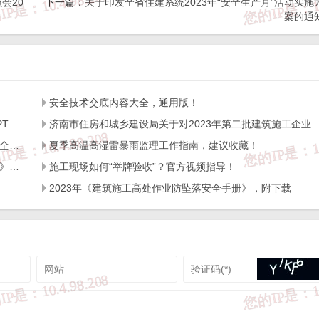
会20
下一篇：
关于印发全省住建系统2023年“安全生产月”活动实施
案的通
安全技术交底内容大全，通用版！
济南住建局关于公布建筑施工安全讲师大赛讲课视频和PPT的通知
济南市住房和城乡建设局关于对2023年第二批建筑施工企业安全生产管理人员新取证考试合
，图片等资料）版权归作者所有，本站仅供大家学习与参考，请勿使用
济南市住房和城乡建设局关于印发《建筑施工高处作业安全带系挂点图集》的通知
夏季高温高湿雷暴雨监理工作指南，建议收藏！
经作者同意，用作商业用途或匿名转载，产生的一切后果将由您自己承
《房屋市政工程生产安全重大事故隐患判定标准宣传画册》2022版（PDF可下载）
施工现场如何“举牌验收”？官方视频指导！
，请及时联系我们给出内容所在的网址，并提供相关证明资料，在收到
2023年《建筑施工高处作业防坠落安全手册》，附下载
户使用正版软件，不得商用；

转载时请您务必先跟我们联系并注明来源；

号jngc2018）;

yz
。