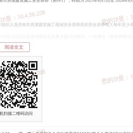
济南市房屋建筑施工安全讲师（附件
1
），聘期为
2023年6月1日至 2024年6
并组织入选济南市房屋建筑施工领域安全讲师库的安全讲师每人每年至少
月10日-20日以U盘形式报送至龙奥大厦F429房间，一并递交《免责声明书
阅读全文
年度安全讲师库，视频将向社会公开，供建筑施工人员免费下载学习使用。
doc
机扫描二维码访问
济南市住房和城乡建设
2023年5月18