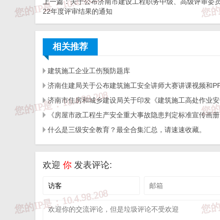
上一篇：
关于公布济南市建设工程职务中级、高级评审委员
22年度评审结果的通知
来源：
济南住建局
相关推荐
免 责 告 知
建筑施工企业工伤预防题库
一、本站发布的内容（包括原创及转载自互联网的文字
于商业用途。如需作商业用途，请与原作者联系。如未
担!作者有权利追究侵权者法律责任；

二、著作权人发现本站有侵害其合法权益的内容或作品
相关投诉后，我们会第一时间给予处理；

什么是三级安全教育？最全合集汇总，请速速收藏。
三、本站发布的软件仅提供给大家学习测试，请诸位用
四、本站的文字及图片资料允许您复制、转载和传播，
五、免责声明方:而立居（2li.xyz）、济南工程（微信公众
六、联系方式：☎
19228663320
或者发邮件至
c@2li.x
欢迎
你
发表评论:
七、补充：
而立声明
、
服务协议
、
隐私政策
、
侵删联系