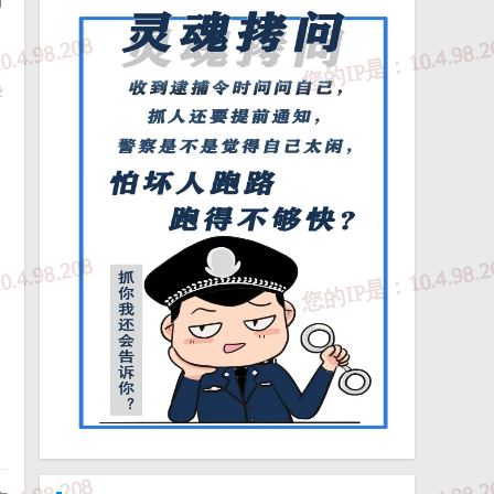
月
录
》
局
日