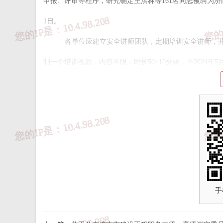
申报、评审等程序，研究确定王洪林等
161名同志被聘为
1日。
各单位应建立安全讲师团队，定期培训安全讲师，
制一个培训视频，内容不限，时长50±10分钟，于2024年5
（附件2），电话：51705661。视频合格者入选下一
附件：
1.
济南市房屋建筑施工领域安全讲师库名单（第一批）.
2
.
免责声明书.doc
手