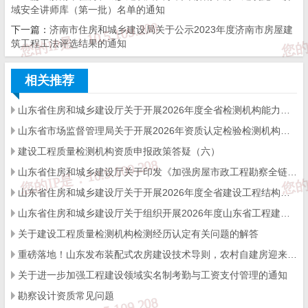
2023年5月
19日
域安全讲师库（第一批）名单的通知
下一篇：
济南市住房和城乡建设局关于公示2023年度济南市房屋建
筑工程工法评选结果的通知
相关推荐
山东省住房和城乡建设厅关于开展2026年度全省检测机构能力验证工作的通知
全省住建系统2023年“安全生产月”
山东省市场监督管理局关于开展2026年资质认定检验检测机构能力验证工作的通知
建设工程质量检测机构资质申报政策答疑（六）
活动实施方案
山东省住房和城乡建设厅关于印发《加强房屋市政工程勘察全链条管理实施方案》的通知
山东省住房和城乡建设厅关于开展2026年度全省建设工程结构质量评价工作的通知
山东省住房和城乡建设厅关于组织开展2026年度山东省工程建设泰山杯奖申报工作的通知
今年6月是全国第22个“安全生产月”。
为认真贯彻落实习近平
关于建设工程质量检测机构检测经历认定有关问题的解答
总书记关于安全生产重要论述和重要指示批示精神，巩固提升安全
重磅落地！山东发布装配式农房建设技术导则，农村自建房迎来标准化新时代
生产治理行动，深入推进重大事故隐患专项排查整治，根据
国家和
关于进一步加强工程建设领域实名制考勤与工资支付管理的通知
勘察设计资质常见问题
省关于“安全生产月”活动部署要求，结合住建工作实际，制定全省