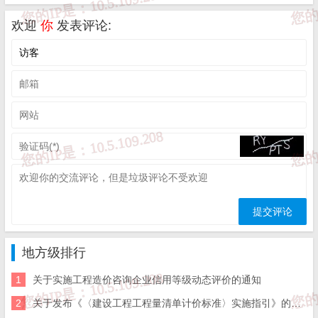
住建系统2023年“安全生产月”活动实施方案如下。
欢迎
你
发表评论:
一、总体要求
以习近平新时代中国特色社会主义思想为指导，深入学习贯
彻党的二十大精神，扎实落实习近平总书记关于安全生产重要论述
和指示批示要求，贯彻落实安全生产法、安全生产十五条措施和安
全生产“八抓20条”创新措施，坚持人民至上、生命至上，坚持统筹
发展和安全，坚持安全第一、预防为主，推动全省住建系统持续树
牢安全红线意识，落实安全生产责任，切实提高风险隐患排查整改
质量，提升发现问题和解决问题的强烈意愿和能力水平，持续深入
地方级排行
开展有力度、有亮点、有成效的“安全生产月”活动，进一步提升全
1
关于实施工程造价咨询企业信用等级动态评价的通知
社会安全意识和避险逃生能力，坚决防范遏制各类事故发生。
2
关于发布《〈建设工程工程量清单计价标准〉实施指引》的通知