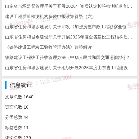
山东省市场监督管理局关于开展2026年资质认定检验检测机构能力验证工作的通知
4.深学标准规范。
集中组织学习危大工程方案编制指南、重
建设工程质量检测机构资质申报政策答疑（六）
大事故隐患判定标准、脚手架安全技术管理等标准规程和建筑施
山东省住房和城乡建设厅关于印发《加强房屋市政工程勘察全链条管理实施方案》的通知
山东省住房和城乡建设厅关于开展2026年度全省建设工程结构质量评价工作的通知
工、城镇燃气、有限空间作业、基坑（沟槽）开挖、高处作业、自
《铁路建设工程竣工验收管理办法》政策解读
建房建设等相关业务知识，提高全员安全意识和管控能力，切实解
铁路建设工程竣工验收管理办法（中华人民共和国交通运输部令2026年第12号）
决“习惯性”违章问题，有效防范各类事故发生。
山东省住房和城乡建设厅关于组织开展2026年度山东省工程建设泰山杯奖申报工作的通知
（二）深入开展排查整治
信息统计
5.实施重点整治。
扎实开展房屋市政施工领域重大事故隐患
文章总数:1640
专项排查整治2023行动，
聚焦深基坑、高支模、起重机械、高处作
页面总数:10
业、拆除暗挖、临时用电等危险作业环节，
紧盯转包、违法分
分类总数:44
包、“四无”施工、无证上岗、违章指挥、冒险作业等违法违规行
标签总数:11
为，严格落实安全措施检查和作业过程监督，认真排查整改重大事
评论总数:179