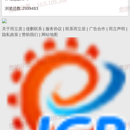
浏览总数:2939483
故隐患。
6.开展自查自纠。
深入开展企业主要负责人“安全承诺践诺”活
关于而立居
|
侵删联系
|
服务协议
|
联系而立居
|
广告合作
|
而立声明
|
动（安全承诺内容见附件1）。落实企业主要负责人“五带头”，督促
隐私政策
|
赞助我们
|
网站地图
企业主要负责人带头研究组织本企业重大事故隐患排查整治、带头
落实全员安全生产岗位责任发挥管理团队和专家作用、带头对动火
等危险作业开展排查整治、带头对外包外租等生产经营活动开展排
查整治、带头开展事故应急救援演练活动，推动隐患排查治理制度
化、常态化。
7.落实举报奖励。
督促企业严格落实举报“公告牌”“内部吹哨
人”制度，组织开展“我是安全吹哨人”“查找身边的隐患”等活动，
将
有奖举报政策纳入三级教育内容，拓宽举报奖励宣传渠道，鼓励社