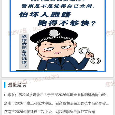
2.深学法律法规。
全面学习贯彻《安全生产法》《消防法》
《山东省安全生产条例》《山东省燃气管理条例》《山东省生产经
营单位安全生产主体责任规定》《山东省安全生产事故隐患排查治
理办法》等安全生产法律法规，认真落实国务院安委会安全生产十
五条措施，进一步明晰安全生产职责，增强履职尽责法制意识，推
动安全生产责任落实。
3.深学创新措施。
深入研究“八抓20条”创新措施，结合部门单
位和企业项目实际，建立健全能操作可执行、能落实可考核的具体
措施，同时进行重点宣传，突出抓教育培训、抓制度完善、抓苗头
最近发表
隐患、抓日常监督、抓严惩重罚等重点工作，统筹运用电视、报
山东省住房和城乡建设厅关于开展2026年度全省检测机构能力验证工作的通知
济南市2026年度工程技术中级、副高级和基层工程技术高级职称申报评审的通知
纸、广播等主流媒体和政务新媒体，强化宣传引导，推动安全生产
济南市2026年度建设工程中级、副高级职称申报评审通知
各项创新措施落实落地。