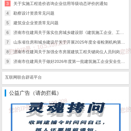
3
关于实施工程造价咨询企业信用等级动态评价的通知
二、活动
主题时间
4
勘察设计资质常见问题
活动主题：人人讲安全、个个会应急。
5
建筑业企业资质常见问题
活动时间：2023年6月1日至6月30日。
6
济南市住建局关于落实住房城乡建设部《建筑施工企业、工程项目安全生产管理机构设置及安全生产管理人员配备办法》的通知
三、重点任务措施
7
山东省住房和城乡建设厅关于开展2025年度全省检测机构第二次能力验证工作的通知
（一）深入开展学习培训
8
济南市住建局关于加强全市房屋建筑工程关键岗位人员到岗履职数字化监管的通知
9
济南市住建局关于做好2026年度第一批建筑施工企业安全生产管理人员考试报名工作的通知
1.深学重要论述。
以理论学习为先导，推动习近平总书记关
于安全生产重要论述入脑入心。住房城乡建设
各级各部门、各企事
互联网联合辟谣平台
业单位，要紧紧围绕习近平总书记关于安全生产特别是安全红线重
公益广告（请勿拦截）
要论述，通过理论专题学习、课堂培训以及“晨会”“公开课”“大家
谈”“班组会”等形式，开展集中学习和交流讨论，以非常明确、非常
强烈、非常坚定的态度牢固树立安全红线意识。