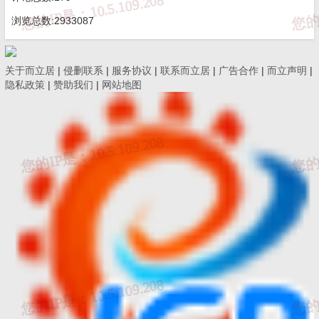
浏览总数:2933087
关于而立居
|
侵删联系
|
服务协议
|
联系而立居
|
广告合作
|
而立声明
|
隐私政策
|
赞助我们
|
网站地图