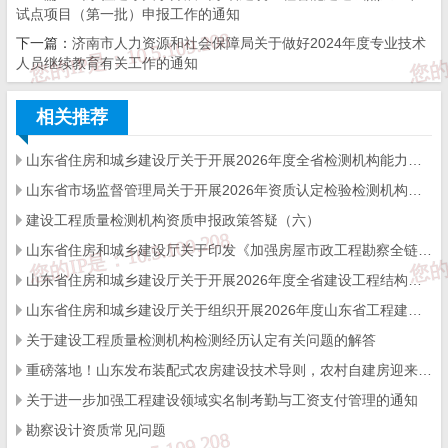
试点项目（第一批）申报工作的通知
份有限公司济南中心支公司等3家单位为优秀推荐单位，表扬郑栋栋
下一篇：
济南市人力资源和社会保障局关于做好2024年度专业技术
人员继续教育有关工作的通知
等5名同志为优秀推荐个人。
希望受到表扬的单位和个人再接再励，为全市房屋建筑施工
相关推荐
领域安全生产责任保险高质量发展贡献力量。同时希望各保险机构
山东省住房和城乡建设厅关于开展2026年度全省检测机构能力验证工作的通知
山东省市场监督管理局关于开展2026年资质认定检验检测机构能力验证工作的通知
重视房屋建筑施工领域安全生产责任保险面临的实际问题，认真探
建设工程质量检测机构资质申报政策答疑（六）
索提升事故预防服务质效的方法路径，以优质服务打造优质品牌，
山东省住房和城乡建设厅关于印发《加强房屋市政工程勘察全链条管理实施方案》的通知
为房屋建筑施工领域安全生产护航，为建设“强新优富美高”新时代
山东省住房和城乡建设厅关于开展2026年度全省建设工程结构质量评价工作的通知
山东省住房和城乡建设厅关于组织开展2026年度山东省工程建设泰山杯奖申报工作的通知
社会主义现代化强省会作出积极贡献。
关于建设工程质量检测机构检测经历认定有关问题的解答
重磅落地！山东发布装配式农房建设技术导则，农村自建房迎来标准化新时代
附件：1.房屋建筑施工领域安全生产责任保险方案优秀推荐
关于进一步加强工程建设领域实名制考勤与工资支付管理的通知
勘察设计资质常见问题
单位