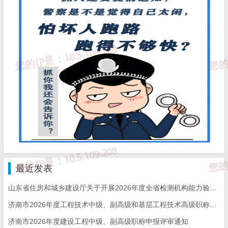
免 责 告 知
一、本站发布的内容（包括原创及转载自互联网的文字，图
片等资料）版权归作者所有，本站仅供大家学习与参考，请
勿使用于商业用途。如需作商业用途，请与原作者联系。如
未经作者同意，用作商业用途或匿名转载，产生的一切后果
将由您自己承担!作者有权利追究侵权者法律责任；

二、著作权人发现本站有侵害其合法权益的内容或作品，请
及时联系我们给出内容所在的网址，并提供相关证明资料，
在收到相关投诉后，我们会第一时间给予处理；

三、本站发布的软件仅提供给大家学习测试，请诸位用户使
用正版软件，不得商用；

四、本站的文字及图片资料允许您复制、转载和传播，转载
时请您务必先跟我们联系并注明来源；

五、免责声明方:而立居（2li.xyz）、济南工程（微信公众
号jngc2018）;

最近发表
六、联系方式：☎
19228663320
或者发邮件至
c@2li.xyz
七、补充：
而立声明
、
服务协议
、
隐私政策
、
侵删联系
。
山东省住房和城乡建设厅关于开展2026年度全省检测机构能力验证工作的通知
济南市2026年度工程技术中级、副高级和基层工程技术高级职称申报评审的通知
济南市2026年度建设工程中级、副高级职称申报评审通知