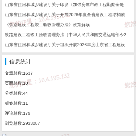
留样再测法又可称作稳定性实验法、重复测量法。当测
山东省住房和城乡建设厅关于印发《加强房屋市政工程勘察全链条管理实施方案》的通知
量设备经检定或校准得到其性能数据后，立即用其对核查标
山东省住房和城乡建设厅关于开展2026年度全省建设工程结构质量评价工作的通知
准进行测量，把得到的测量值y1作为参考值。这时的核查标
《铁路建设工程竣工验收管理办法》政策解读
准可以是测量设备，也可以是实物样品。然后在规定条件下
铁路建设工程竣工验收管理办法（中华人民共和国交通运输部令2026年第12号）
保存好该核查标准，并尽可能不作为他用。
山东省住房和城乡建设厅关于组织开展2026年度山东省工程建设泰山杯奖申报工作的通知
6、实物样件检查法
某些测量设备是用于测量限值的，当测量值超过限定值
信息统计
时即自动报警。对于这类设备可用本方法进行期间核查。首
文章总数:1637
先根据被核查设备的工作原理以及被核查参数的性质，设
页面总数:10
计、制作或购买相应的实物样件。然后设定该参数的限定
值，将实物样件施加于测量设备上，操作设备并调节到规定
分类总数:44
的输出量，观察测量设备是否具有相应的响应。
标签总数:11
7、自带标样核查法
评论总数:179
有些测量设备自带标准样块，有的还带有自动校准系
浏览总数:2933087
统，这时可将标准样块作为核查标准，按照制造商提供的方